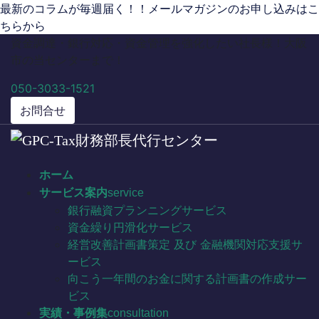
コ
ナ
最新のコラムが毎週届く！！メールマガジンのお申し込みはこ
ン
ビ
ちらから
テ
ゲ
資金調達・銀行対応・資金管理を強化したい社長様！大阪
ン
ー
市の当センターまで！
ツ
シ
050-3033-1521
に
ョ
移
ン
お問合せ
動
に
移
動
ホーム
サービス案内
service
銀行融資プランニングサービス
資金繰り円滑化サービス
経営改善計画書策定 及び 金融機関対応支援サ
ービス
向こう一年間のお金に関する計画書の作成サー
ビス
実績・事例集
consultation