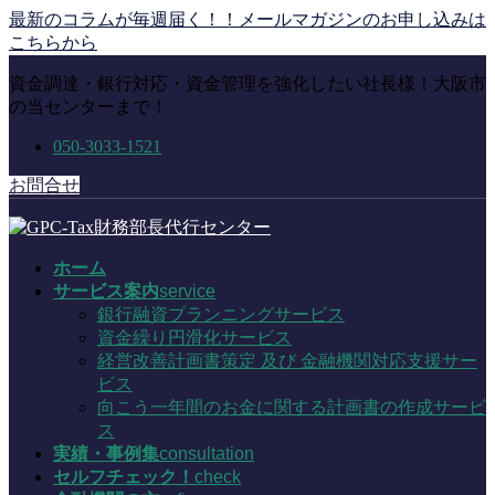
コ
ナ
最新のコラムが毎週届く！！メールマガジンのお申し込みは
ン
ビ
こちらから
テ
ゲ
資金調達・銀行対応・資金管理を強化したい社長様！大阪市
ン
ー
の当センターまで！
ツ
シ
に
ョ
050-3033-1521
移
ン
動
に
お問合せ
移
動
ホーム
サービス案内
service
銀行融資プランニングサービス
資金繰り円滑化サービス
経営改善計画書策定 及び 金融機関対応支援サー
ビス
向こう一年間のお金に関する計画書の作成サービ
ス
実績・事例集
consultation
セルフチェック！
check