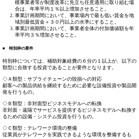
模事業者等が制度改革に先立ち任意適用に取り組む場
合は、年率平均１％以上増加させること。
事業計画期間において、事業場内で最も低い賃金を地
域別最低賃金＋３０円以上の水準にすること。
事業計画期間において、事業者全体の付加価値額を年
率平均３％増加させること。
■ 特別枠の要件
特別枠については、補助対象経費の６分の１以上が、以下の
類型に合致する投資であることが要件となります。
◇Ａ類型：サプライチェーンの毀損への対応
顧客への製品供給を継続するために必要な設備投資や製品開
発を行うもの。
◇Ｂ類型：非対面型ビジネスモデルへの転換
非対面・遠隔でサービスを提供するビジネスモデルへ転換す
るための設備・システム投資を行うもの。
◇Ｃ類型：テレワーク環境の整備
従業員がテレワークを実践できるような環境を整備するも