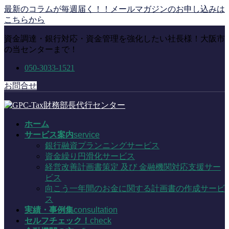
コ
ナ
最新のコラムが毎週届く！！メールマガジンのお申し込みは
ン
ビ
こちらから
テ
ゲ
資金調達・銀行対応・資金管理を強化したい社長様！大阪市
ン
ー
の当センターまで！
ツ
シ
に
ョ
050-3033-1521
移
ン
動
に
お問合せ
移
動
ホーム
サービス案内
service
銀行融資プランニングサービス
資金繰り円滑化サービス
経営改善計画書策定 及び 金融機関対応支援サー
ビス
向こう一年間のお金に関する計画書の作成サービ
ス
実績・事例集
consultation
セルフチェック！
check