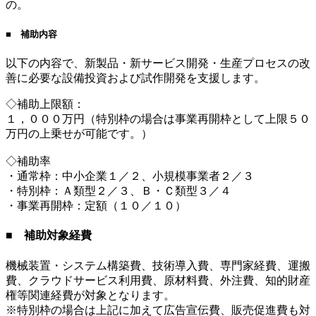
の。
■ 補助内容
以下の内容で、新製品・新サービス開発・生産プロセスの改
善に必要な設備投資および試作開発を支援します。
◇補助上限額：
１，０００万円（特別枠の場合は事業再開枠として上限５０
万円の上乗せが可能です。）
◇補助率
・通常枠：中小企業１／２、小規模事業者２／３
・特別枠：Ａ類型２／３、Ｂ・Ｃ類型３／４
・事業再開枠：定額（１０／１０）
■ 補助対象経費
機械装置・システム構築費、技術導入費、専門家経費、運搬
費、クラウドサービス利用費、原材料費、外注費、知的財産
権等関連経費が対象となります。
※特別枠の場合は上記に加えて広告宣伝費、販売促進費も対