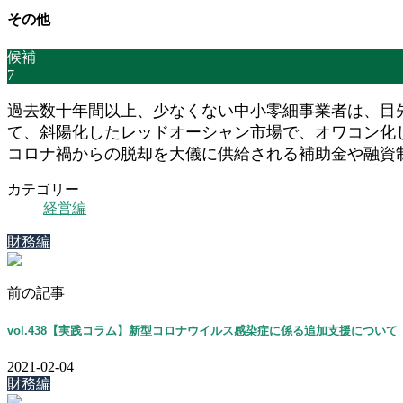
その他
候補
7
過去数十年間以上、少なくない中小零細事業者は、目
て、斜陽化したレッドオーシャン市場で、オワコン化
コロナ禍からの脱却を大儀に供給される補助金や融資
カテゴリー
経営編
財務編
前の記事
vol.438【実践コラム】新型コロナウイルス感染症に係る追加支援について
2021-02-04
財務編