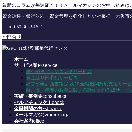
コ
ナ
最新のコラムが毎週届く！！メールマガジンのお申し込みは
ン
ビ
資金調達・銀行対応・資金管理を強化したい社長様！大阪市
テ
ゲ
ン
ー
050-3033-1521
ツ
シ
に
ョ
お問合せ
移
ン
動
に
移
ホーム
動
サービス案内
service
銀行融資プランニングサービス
資金繰り円滑化サービス
経営改善計画書策定 及び 金融機関対応支援サー
向こう一年間のお金に関する計画書の作成サービ
実績・事例集
consultation
セルフチェック！
check
金融機関の方へ
finance
メールマガジン
merumaga
会社案内
office