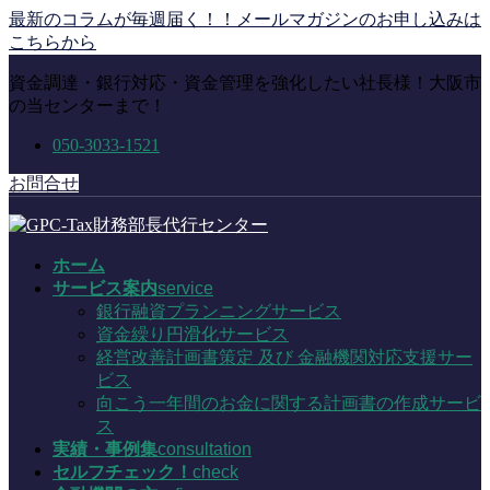
コ
ナ
最新のコラムが毎週届く！！メールマガジンのお申し込みは
ン
ビ
こちらから
テ
ゲ
資金調達・銀行対応・資金管理を強化したい社長様！大阪市
ン
ー
の当センターまで！
ツ
シ
に
ョ
050-3033-1521
移
ン
動
に
お問合せ
移
動
ホーム
サービス案内
service
銀行融資プランニングサービス
資金繰り円滑化サービス
経営改善計画書策定 及び 金融機関対応支援サー
ビス
向こう一年間のお金に関する計画書の作成サービ
ス
実績・事例集
consultation
セルフチェック！
check