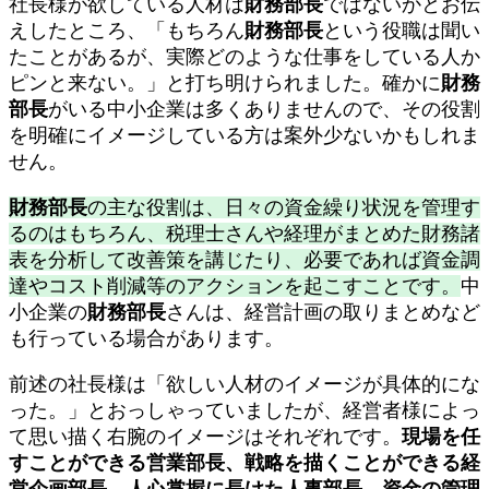
社長様が欲している人材は
財務部長
ではないかとお伝
えしたところ、「もちろん
財務部長
という役職は聞い
たことがあるが、実際どのような仕事をしている人か
ピンと来ない。」と打ち明けられました。確かに
財務
部長
がいる中小企業は多くありませんので、その役割
を明確にイメージしている方は案外少ないかもしれま
せん。
財務部長
の主な役割は、日々の資金繰り状況を管理す
るのはもちろん、税理士さんや経理がまとめた財務諸
表を分析して改善策を講じたり、必要であれば資金調
達やコスト削減等のアクションを起こすことです。
中
小企業の
財務部長
さんは、経営計画の取りまとめなど
も行っている場合があります。
前述の社長様は「欲しい人材のイメージが具体的にな
った。」とおっしゃっていましたが、経営者様によっ
て思い描く右腕のイメージはそれぞれです。
現場を任
すことができる営業部長、戦略を描くことができる経