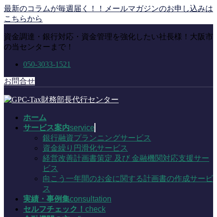
コ
ナ
最新のコラムが毎週届く！！メールマガジンのお申し込みは
ン
ビ
こちらから
テ
ゲ
資金調達・銀行対応・資金管理を強化したい社長様！大阪市
ン
ー
の当センターまで！
ツ
シ
に
ョ
050-3033-1521
移
ン
動
に
お問合せ
移
動
ホーム
サービス案内
service
銀行融資プランニングサービス
資金繰り円滑化サービス
経営改善計画書策定 及び 金融機関対応支援サー
ビス
向こう一年間のお金に関する計画書の作成サービ
ス
実績・事例集
consultation
セルフチェック！
check