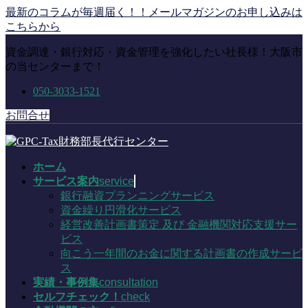
コ
ナ
最新のコラムが毎週届く！！メールマガジンのお申し込みは
ン
ビ
こちらから
テ
ゲ
資金調達・銀行対応・資金管理を強化したい社長様！大阪市
ン
ー
の当センターまで！
ツ
シ
に
ョ
050-3033-1521
移
ン
動
に
お問合せ
移
動
ホーム
サービス案内
service
銀行融資プランニングサービス
資金繰り円滑化サービス
経営改善計画書策定 及び 金融機関対応支援サー
ビス
向こう一年間のお金に関する計画書の作成サービ
ス
実績・事例集
consultation
セルフチェック！
check