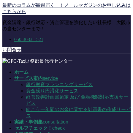
コ
ナ
最新のコラムが毎週届く！！メールマガジンのお申し込みは
ン
ビ
こちらから
テ
ゲ
資金調達・銀行対応・資金管理を強化したい社長様！大阪市
ン
ー
の当センターまで！
ツ
シ
に
ョ
050-3033-1521
移
ン
動
に
お問合せ
移
動
ホーム
サービス案内
service
銀行融資プランニングサービス
資金繰り円滑化サービス
経営改善計画書策定 及び 金融機関対応支援サー
ビス
向こう一年間のお金に関する計画書の作成サービ
ス
実績・事例集
consultation
セルフチェック！
check