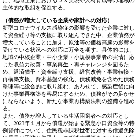
に、地域企業におけるＤＸ実現や人材育成等の地域の
主体的な取組を促進する。
（債務が増大している企業や家計への対応）
新型コロナウイルス感染症の影響を受けた企業に対し
て資金繰り等の支援に取り組んできた中、企業債務が
増大していることに加え、原油等の価格高騰の影響を
受けている状況への対応に万全を期す。具体的には、
地域の中核企業・中小企業・小規模事業者の実情に応
じた収益力改善・事業再生・再チャレンジを図るた
め、返済猶予・資金繰り支援、経営改善・事業転換・
再構築支援、資本基盤の強化、債務減免を含めた債務
整理等に総合的に取り組む。あわせて、感染症後に向
けた事業再構築を容易にするため、債務がその足かせ
にならないよう、新たな事業再構築法制の整備を進め
る。
また、債務が増大している生活困窮者への対応とし
て、2023年１月から償還が始まる緊急小口資金等の特
例貸付について、住民税非課税世帯に対する償還免除