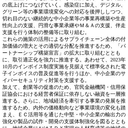
の底上げにつなげていく。感染症に加え、デジタル、
グリーン等の事業環境変化への対応を後押ししつつ、
切れ目のない継続的な中小企業等の事業再構築や生産
性向上の支援、円滑な事業承継やＭ＆Ａの支援、伴走
支援を行う体制の整備等に取り組む。
これらの施策の活用によるサプライチェーン全体の付
加価値の増大とその適切な分配を推進するため、「パ
ートナーシップ構築宣言」の拡大に取り組むととも
に、取引適正化を強力に推進する。あわせて、2023年
10月のインボイス制度実施を見据えて標準化された電
子インボイスの普及促進等を行うほか、中小企業のサ
イバーセキュリティ対策を支援する。
加えて、創業等の促進のため、官民金融機関・信用保
証協会における経営者保証に依存しない融資を一層推
進する。さらに、地域経済を牽引する事業の発展を推
進するため、内外の価格動向など事業環境の変化も踏
まえ、ＥＣ活用等を通じた中堅・中小企業の輸出力の
強化や製品の試作・開発の支援体制強化を図るととも