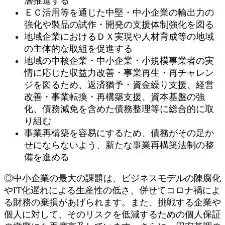
層推進する
ＥＣ活用等を通じた中堅・中小企業の輸出力の
強化や製品の試作・開発の支援体制強化を図る
地域企業におけるＤＸ実現や人材育成等の地域
の主体的な取組を促進する
地域の中核企業・中小企業・小規模事業者の実
情に応じた収益力改善・事業再生・再チャレン
ジを図るため、返済猶予・資金繰り支援、経営
改善・事業転換・再構築支援、資本基盤の強
化、債務減免を含めた債務整理等に総合的に取
り組む
事業再構築を容易にするため、債務がその足か
せにならないよう、新たな事業再構築法制の整
備を進める
◎中小企業の最大の課題は、ビジネスモデルの陳腐化
やIT化遅れによる生産性の低さ、併せてコロナ禍によ
る財務の棄損があげられます。また、挑戦する企業や
個人に対して、そのリスクを低減するための個人保証