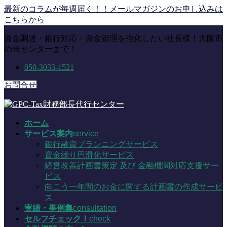
コ
ナ
最新のコラムが毎週届く！！メールマガジンのお申し込みは
ン
ビ
こちらから
テ
ゲ
資金調達・銀行対応・資金管理を強化したい社長様！大阪市
ン
ー
の当センターまで！
ツ
シ
に
ョ
050-3033-1521
移
ン
動
に
お問合せ
移
動
ホーム
サービス案内
service
銀行融資プランニングサービス
資金繰り円滑化サービス
経営改善計画書策定 及び 金融機関対応支援サー
ビス
向こう一年間のお金に関する計画書の作成サービ
ス
実績・事例集
consultation
セルフチェック！
check