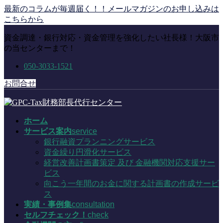
コ
ナ
最新のコラムが毎週届く！！メールマガジンのお申し込みは
ン
ビ
こちらから
テ
ゲ
資金調達・銀行対応・資金管理を強化したい社長様！大阪市
ン
ー
の当センターまで！
ツ
シ
に
ョ
050-3033-1521
移
ン
動
に
お問合せ
移
動
ホーム
サービス案内
service
銀行融資プランニングサービス
資金繰り円滑化サービス
経営改善計画書策定 及び 金融機関対応支援サー
ビス
向こう一年間のお金に関する計画書の作成サービ
ス
実績・事例集
consultation
セルフチェック！
check