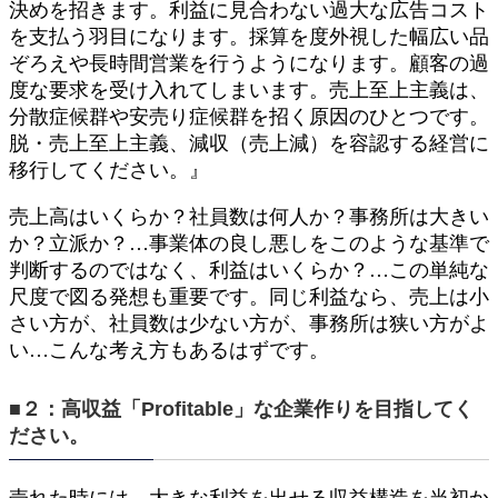
決めを招きます。利益に見合わない過大な広告コスト
を支払う羽目になります。採算を度外視した幅広い品
ぞろえや長時間営業を行うようになります。顧客の過
度な要求を受け入れてしまいます。売上至上主義は、
分散症候群や安売り症候群を招く原因のひとつです。
脱・売上至上主義、減収（売上減）を容認する経営に
移行してください。』
売上高はいくらか？社員数は何人か？事務所は大きい
か？立派か？…事業体の良し悪しをこのような基準で
判断するのではなく、利益はいくらか？…この単純な
尺度で図る発想も重要です。同じ利益なら、売上は小
さい方が、社員数は少ない方が、事務所は狭い方がよ
い…こんな考え方もあるはずです。
■２：高収益「Profitable」な企業作りを目指してく
ださい。
売れた時には、大きな利益を出せる収益構造を当初か