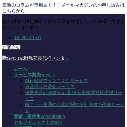
コ
ナ
最新のコラムが毎週届く！！メールマガジンのお申し込みは
ン
ビ
こちらから
テ
ゲ
資金調達・銀行対応・資金管理を強化したい社長様！大阪市
ン
ー
の当センターまで！
ツ
シ
に
ョ
050-3033-1521
移
ン
動
に
お問合せ
移
動
ホーム
サービス案内
service
銀行融資プランニングサービス
資金繰り円滑化サービス
経営改善計画書策定 及び 金融機関対応支援サー
ビス
向こう一年間のお金に関する計画書の作成サービ
ス
実績・事例集
consultation
セルフチェック！
check