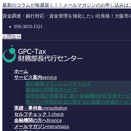
コ
ナ
最新のコラムが毎週届く！！メールマガジンのお申し込みは
ン
ビ
資金調達・銀行対応・資金管理を強化したい社長様！大阪市
テ
ゲ
ン
ー
050-3033-1521
ツ
シ
に
ョ
お問合せ
移
ン
動
に
移
動
ホーム
サービス案内
service
銀行融資プランニングサービス
資金繰り円滑化サービス
経営改善計画書策定 及び 金融機関対応支援サー
向こう一年間のお金に関する計画書の作成サービ
実績・事例集
consultation
セルフチェック！
check
金融機関の方へ
finance
メールマガジン
merumaga