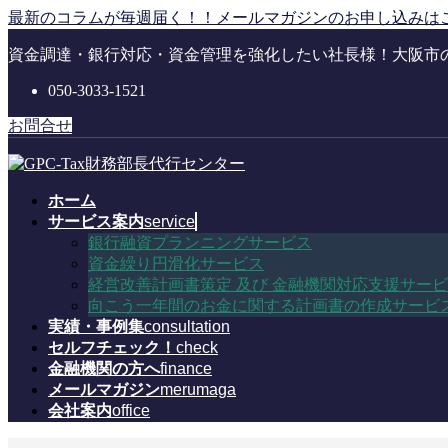
コ
ナ
最新のコラムが毎週届く！！メールマガジンのお申し込みは
ン
ビ
資金調達・銀行対応・資金管理を強化したい社長様！大阪市
テ
ゲ
ン
ー
050-3033-1521
ツ
シ
に
ョ
お問合せ
移
ン
動
に
移
ホーム
動
サービス案内
service
銀行融資プランニングサービス
資金繰り円滑化サービス
経営改善計画書策定 及び 金融機関対応支援サー
向こう一年間のお金に関する計画書の作成サービ
実績・事例集
consultation
セルフチェック！
check
金融機関の方へ
finance
メールマガジン
merumaga
会社案内
office