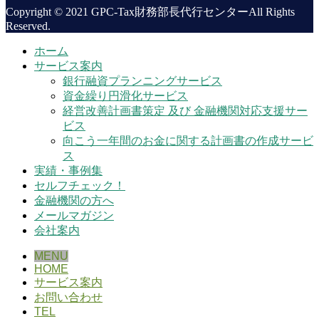
Copyright © 2021 GPC-Tax財務部長代行センターAll Rights
Reserved.
ホーム
サービス案内
銀行融資プランニングサービス
資金繰り円滑化サービス
経営改善計画書策定 及び 金融機関対応支援サー
ビス
向こう一年間のお金に関する計画書の作成サービ
ス
実績・事例集
セルフチェック！
金融機関の方へ
メールマガジン
会社案内
MENU
HOME
サービス案内
お問い合わせ
TEL