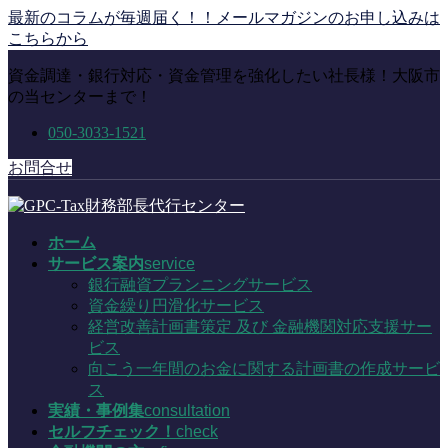
コ
ナ
最新のコラムが毎週届く！！メールマガジンのお申し込みは
ン
ビ
こちらから
テ
ゲ
資金調達・銀行対応・資金管理を強化したい社長様！大阪市
ン
ー
の当センターまで！
ツ
シ
に
ョ
050-3033-1521
移
ン
動
に
お問合せ
移
動
ホーム
サービス案内
service
銀行融資プランニングサービス
資金繰り円滑化サービス
経営改善計画書策定 及び 金融機関対応支援サー
ビス
向こう一年間のお金に関する計画書の作成サービ
ス
実績・事例集
consultation
セルフチェック！
check