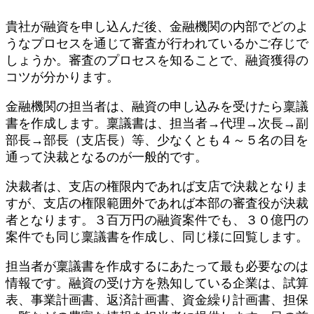
貴社が融資を申し込んだ後、金融機関の内部でどのよ
うなプロセスを通じて審査が行われているかご存じで
しょうか。審査のプロセスを知ることで、融資獲得の
コツが分かります。
金融機関の担当者は、融資の申し込みを受けたら稟議
書を作成します。稟議書は、担当者→代理→次長→副
部長→部長（支店長）等、少なくとも４～５名の目を
通って決裁となるのが一般的です。
決裁者は、支店の権限内であれば支店で決裁となりま
すが、支店の権限範囲外であれば本部の審査役が決裁
者となります。３百万円の融資案件でも、３０億円の
案件でも同じ稟議書を作成し、同じ様に回覧します。
担当者が稟議書を作成するにあたって最も必要なのは
情報です。融資の受け方を熟知している企業は、試算
表、事業計画書、返済計画書、資金繰り計画書、担保