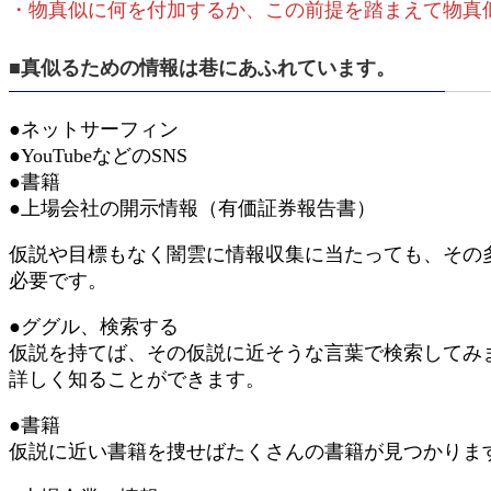
・物真似に何を付加するか、この前提を踏まえて物真
■真似るための情報は巷にあふれています。
●ネットサーフィン
●YouTubeなどのSNS
●書籍
●上場会社の開示情報（有価証券報告書）
仮説や目標もなく闇雲に情報収集に当たっても、その
必要です。
●ググル、検索する
仮説を持てば、その仮説に近そうな言葉で検索してみま
詳しく知ることができます。
●書籍
仮説に近い書籍を捜せばたくさんの書籍が見つかりま