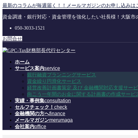
コ
ナ
最新のコラムが毎週届く！！メールマガジンのお申し込みは
ン
ビ
資金調達・銀行対応・資金管理を強化したい社長様！大阪市
テ
ゲ
ン
ー
050-3033-1521
ツ
シ
に
ョ
お問合せ
移
ン
動
に
移
ホーム
動
サービス案内
service
銀行融資プランニングサービス
資金繰り円滑化サービス
経営改善計画書策定 及び 金融機関対応支援サー
向こう一年間のお金に関する計画書の作成サービ
実績・事例集
consultation
セルフチェック！
check
金融機関の方へ
finance
メールマガジン
merumaga
会社案内
office