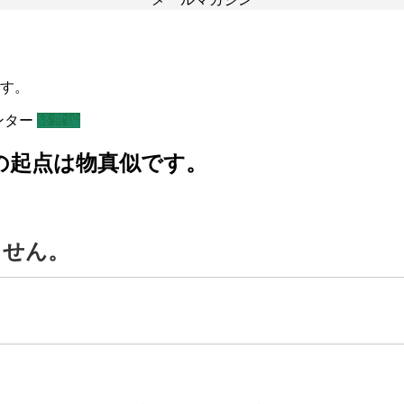
です。
ンター
経営編
ンの起点は物真似です。
ません。