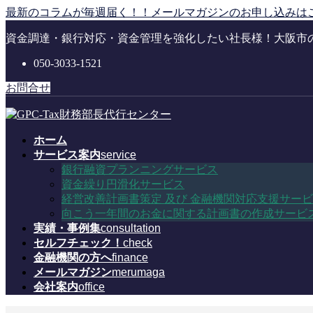
コ
ナ
最新のコラムが毎週届く！！メールマガジンのお申し込みは
ン
ビ
資金調達・銀行対応・資金管理を強化したい社長様！大阪市
テ
ゲ
ン
ー
050-3033-1521
ツ
シ
に
ョ
お問合せ
移
ン
動
に
移
ホーム
動
サービス案内
service
銀行融資プランニングサービス
資金繰り円滑化サービス
経営改善計画書策定 及び 金融機関対応支援サー
向こう一年間のお金に関する計画書の作成サービ
実績・事例集
consultation
セルフチェック！
check
金融機関の方へ
finance
メールマガジン
merumaga
会社案内
office