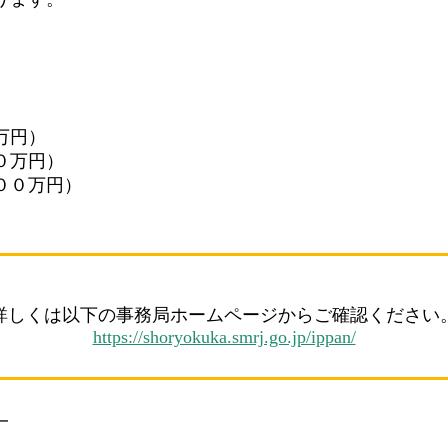
万円）
０万円）
００万円）
詳しくは以下の事務局ホームページからご確認ください
https://shoryokuka.smrj.go.jp/ippan/
━