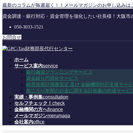
コ
ナ
最新のコラムが毎週届く！！メールマガジンのお申し込みは
ン
ビ
資金調達・銀行対応・資金管理を強化したい社長様！大阪市
テ
ゲ
ン
ー
050-3033-1521
ツ
シ
に
ョ
お問合せ
移
ン
動
に
移
ホーム
動
サービス案内
service
銀行融資プランニングサービス
資金繰り円滑化サービス
経営改善計画書策定 及び 金融機関対応支援サー
向こう一年間のお金に関する計画書の作成サービ
実績・事例集
consultation
セルフチェック！
check
金融機関の方へ
finance
メールマガジン
merumaga
会社案内
office