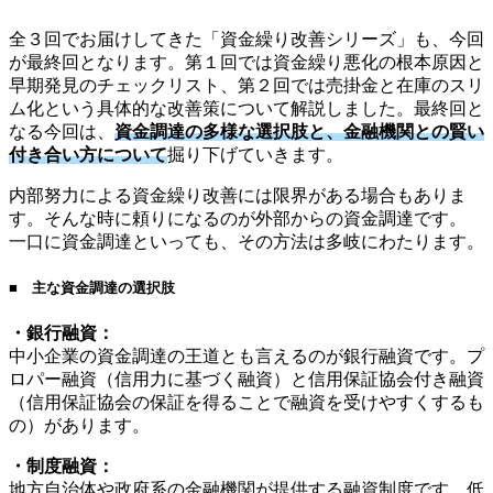
全３回でお届けしてきた「資金繰り改善シリーズ」も、今回
が最終回となります。第１回では資金繰り悪化の根本原因と
早期発見のチェックリスト、第２回では売掛金と在庫のスリ
ム化という具体的な改善策について解説しました。最終回と
なる今回は、
資金調達の多様な選択肢と、金融機関との賢い
付き合い方について
掘り下げていきます。
内部努力による資金繰り改善には限界がある場合もありま
す。そんな時に頼りになるのが外部からの資金調達です。
一口に資金調達といっても、その方法は多岐にわたります。
■ 主な資金調達の選択肢
・銀行融資：
中小企業の資金調達の王道とも言えるのが銀行融資です。プ
ロパー融資（信用力に基づく融資）と信用保証協会付き融資
（信用保証協会の保証を得ることで融資を受けやすくするも
の）があります。
・制度融資：
地方自治体や政府系の金融機関が提供する融資制度です。低