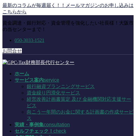
コ
ナ
最新のコラムが毎週届く！！メールマガジンのお申し込みは
ン
ビ
こちらから
テ
ゲ
資金調達・銀行対応・資金管理を強化したい社長様！大阪市
ン
ー
の当センターまで！
ツ
シ
に
ョ
050-3033-1521
移
ン
動
に
お問合せ
移
動
ホーム
サービス案内
service
銀行融資プランニングサービス
資金繰り円滑化サービス
経営改善計画書策定 及び 金融機関対応支援サー
ビス
向こう一年間のお金に関する計画書の作成サービ
ス
実績・事例集
consultation
セルフチェック！
check