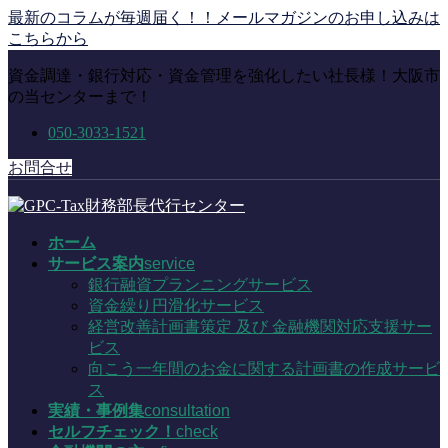
コ
ナ
最新のコラムが毎週届く！！メールマガジンのお申し込みは
ン
ビ
こちらから
テ
ゲ
資金調達・銀行対応・資金管理を強化したい社長様！大阪市
ン
ー
の当センターまで！
ツ
シ
に
ョ
050-3033-1521
移
ン
動
に
お問合せ
移
動
ホーム
サービス案内
service
銀行融資プランニングサービス
資金繰り円滑化サービス
経営改善計画書策定 及び 金融機関対応支援サー
ビス
向こう一年間のお金に関する計画書の作成サービ
ス
実績・事例集
consultation
セルフチェック！
check