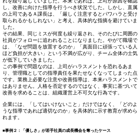
れを繰り返していました。本来であれば、上司が原因を確認
し、改善に向けた指導を行うべき状況でした。しかし、直属
の上司であるＡ課長は、「厳しく注意するとパワハラと受け
取られるかもしれない」と考え、具体的な指摘を避けていま
した。
その結果、同じミスが何度も繰り返され、そのたびに周囲の
社員がフォローに追われることになりました。やがて職場で
は、「なぜ問題を放置するのか」「真面目に頑張っている人
ほど負担が大きい」という不満が広がり、チーム全体の士気
が低下していきました。
この事例で問題なのは、上司がハラスメントを恐れるあま
り、管理職としての指導責任を果たせなくなってしまった点
です。業務上必要な注意や改善指導は、本来ハラスメントで
はありません。人格を否定するのではなく、事実に基づいて
改善を求めることは、組織運営上不可欠な行為です。
企業には、「してはいけないこと」だけではなく、「どのよ
うな指導であれば適切なのか」を具体的に示す教育が求めら
れます。
■事例２：「優しさ」が若手社員の成長機会を奪ったケース