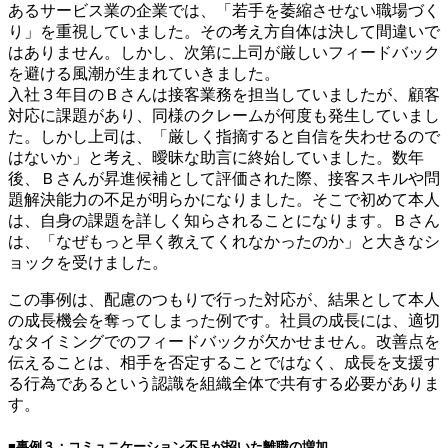
あるサービス業の企業では、「若手を萎縮させない職場づく
り」を重視していました。その考え方自体は決して間違いで
はありません。しかし、次第に上司が厳しいフィードバック
を避ける風潮が生まれていきました。
入社３年目のＢさんは接客業務を担当していましたが、顧客
対応に課題があり、同様のクレームが何度も発生していまし
た。しかし上司は、「厳しく指摘すると自信を失わせるので
はないか」と考え、曖昧な助言に終始していました。数年
後、Ｂさんが昇進候補として評価された際、接客スキルや問
題解決能力の不足が明らかになりました。そこで初めて本人
は、自身の課題を詳しく知らされることになります。Ｂさん
は、「なぜもっと早く教えてくれなかったのか」と大きなシ
ョックを受けました。
この事例は、配慮のつもりで行った対応が、結果として本人
の成長機会を奪ってしまった例です。社員の成長には、適切
なタイミングでのフィードバックが欠かせません。改善点を
伝えることは、相手を否定することではなく、成長を支援す
る行為であるという認識を組織全体で共有する必要がありま
す。
■事例３：コミュニケーション不足が招いた離職の増加