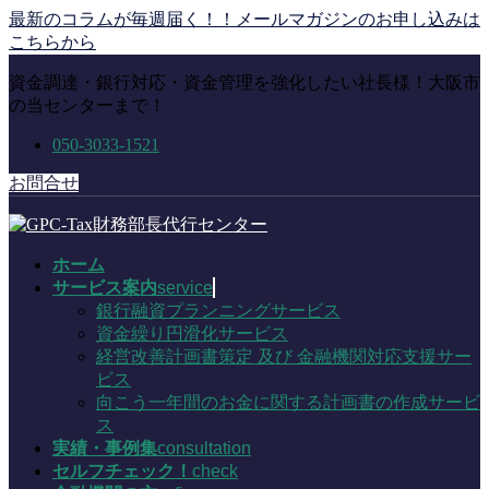
コ
ナ
最新のコラムが毎週届く！！メールマガジンのお申し込みは
ン
ビ
こちらから
テ
ゲ
資金調達・銀行対応・資金管理を強化したい社長様！大阪市
ン
ー
の当センターまで！
ツ
シ
に
ョ
050-3033-1521
移
ン
動
に
お問合せ
移
動
ホーム
サービス案内
service
銀行融資プランニングサービス
資金繰り円滑化サービス
経営改善計画書策定 及び 金融機関対応支援サー
ビス
向こう一年間のお金に関する計画書の作成サービ
ス
実績・事例集
consultation
セルフチェック！
check