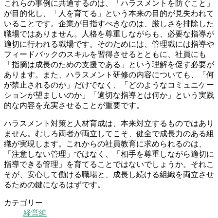
これらの事例に共通するのは、「ハラスメントを防ぐこと」
が目的化し、「人を育てる」という本来の目的が見失われて
いることです。企業が目指すべきなのは、厳しさを排除した
職場ではありません。人格を尊重しながらも、必要な指導が
適切に行われる職場です。そのためには、管理職には指導や
フィードバックのスキルを習得させるとともに、社員にも
「指摘は成長のための支援である」という理解を促す必要が
あります。また、ハラスメント研修の内容についても、「何
が禁止されるのか」だけでなく、「どのようなコミュニケー
ションが望ましいのか」「適切な指導とは何か」という実践
的な内容を充実させることが重要です。
ハラスメント対策と人材育成は、本来対立するものではあり
ません。むしろ両者が両立してこそ、健全で成長力のある組
織が実現します。これからの社員教育に求められるのは、
「注意しない管理」ではなく、「相手を尊重しながら適切に
指導できる管理」を育てることではないでしょうか。それこ
そが、安心して働ける職場と、成長し続ける組織を両立させ
るための鍵になるはずです。
カテゴリー
経営編