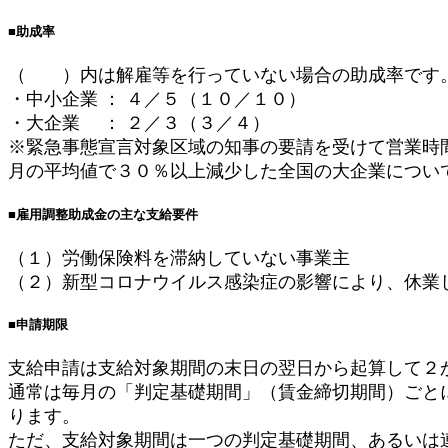
■助成率
（ ）内は解雇等を行っていない場合の助成率です
・中小企業 ： ４／５（１０／１０）
・大企業 ： ２／３（３／４）
※緊急事態宣言対象区域の知事の要請を受けて営業時
月の平均値で３０％以上減少した全国の大企業につい
■雇用調整助成金の主な支給要件
（１）労働保険料を滞納していない事業主
（２）新型コロナウイルス感染症の影響により、休業
■申請期限
支給申請は支給対象期間の末日の翌日から起算して２
通常は毎月の「判定基礎期間」（賃金締切期間）ごと
ります。
ただ、支給対象期間は一つの判定基礎期間、あるいは