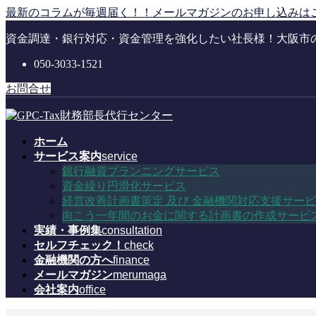
コ
ナ
最新のコラムが毎週届く！！メールマガジンのお申し込みは
ン
ビ
資金調達・銀行対応・資金管理を強化したい社長様！大阪市
テ
ゲ
ン
ー
050-3033-1521
ツ
シ
に
ョ
お問合せ
移
ン
動
に
移
ホーム
動
サービス案内
service
銀行融資プランニングサービス
資金繰り円滑化サービス
経営改善計画書策定 及び 金融機関対応支援サー
向こう一年間のお金に関する計画書の作成サービ
実績・事例集
consultation
セルフチェック！
check
金融機関の方へ
finance
メールマガジン
merumaga
会社案内
office