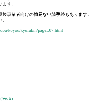
ります。
規模事業者向けの簡易な申請手続もあります。
い。
oudou/koyou/kyufukin/pageL07.html
（その３）