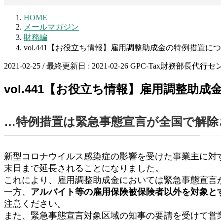
HOME
メールマガジン
財務編
vol.441【お役立ち情報】雇用調整助成金の特例措置に
2021-02-25
/ 最終更新日 :
2021-02-26
GPC-Tax財務部長代行セ
vol.441【お役立ち情報】雇用調整助
…特例措置は緊急事態宣言が全国で解除
新型コロナウイルス感染症の影響を受けた事業主に対
末日まで延長されることになりました。
これにより、雇用調整助成金においては緊急事態宣言
一方、
アルバイト等の雇用保険被保険者以外を対象と
注意ください。
また、緊急事態宣言対象区域の知事の要請を受けて営