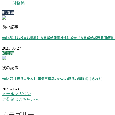
財務編
財務編
前の記事
vol.454【お役立ち情報】６５歳超雇用推進助成金（６５歳超継続雇用促
2021-05-27
経営編
次の記事
vol.472【経営コラム】 事業再構築のための経営の着眼点（その５）
2021-05-31
メールマガジン
ご登録はこちらから
カテゴリー