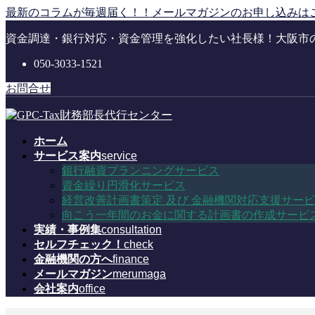
コ
ナ
最新のコラムが毎週届く！！メールマガジンのお申し込みは
ン
ビ
資金調達・銀行対応・資金管理を強化したい社長様！大阪市
テ
ゲ
ン
ー
050-3033-1521
ツ
シ
に
ョ
お問合せ
移
ン
動
に
移
ホーム
動
サービス案内
service
銀行融資プランニングサービス
資金繰り円滑化サービス
経営改善計画書策定 及び 金融機関対応支援サー
向こう一年間のお金に関する計画書の作成サービ
実績・事例集
consultation
セルフチェック！
check
金融機関の方へ
finance
メールマガジン
merumaga
会社案内
office