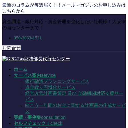
コ
ナ
最新のコラムが毎週届く！！メールマガジンのお申し込みは
ン
ビ
こちらから
テ
ゲ
資金調達・銀行対応・資金管理を強化したい社長様！大阪市
ン
ー
の当センターまで！
ツ
シ
に
ョ
050-3033-1521
移
ン
動
に
お問合せ
移
動
ホーム
サービス案内
service
銀行融資プランニングサービス
資金繰り円滑化サービス
経営改善計画書策定 及び 金融機関対応支援サー
ビス
向こう一年間のお金に関する計画書の作成サービ
ス
実績・事例集
consultation
セルフチェック！
check