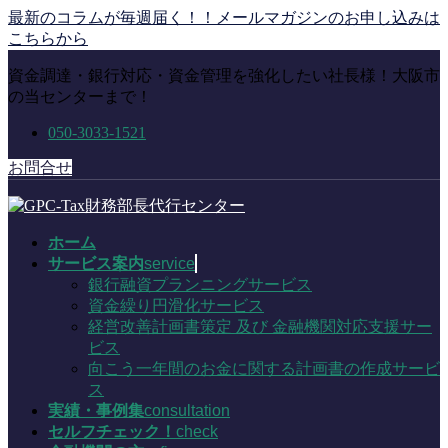
コ
ナ
最新のコラムが毎週届く！！メールマガジンのお申し込みは
ン
ビ
こちらから
テ
ゲ
資金調達・銀行対応・資金管理を強化したい社長様！大阪市
ン
ー
の当センターまで！
ツ
シ
に
ョ
050-3033-1521
移
ン
動
に
お問合せ
移
動
ホーム
サービス案内
service
銀行融資プランニングサービス
資金繰り円滑化サービス
経営改善計画書策定 及び 金融機関対応支援サー
ビス
向こう一年間のお金に関する計画書の作成サービ
ス
実績・事例集
consultation
セルフチェック！
check