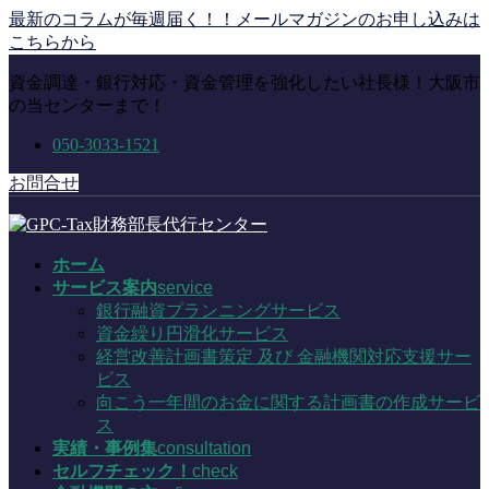
コ
ナ
最新のコラムが毎週届く！！メールマガジンのお申し込みは
ン
ビ
こちらから
テ
ゲ
資金調達・銀行対応・資金管理を強化したい社長様！大阪市
ン
ー
の当センターまで！
ツ
シ
に
ョ
050-3033-1521
移
ン
動
に
お問合せ
移
動
ホーム
サービス案内
service
銀行融資プランニングサービス
資金繰り円滑化サービス
経営改善計画書策定 及び 金融機関対応支援サー
ビス
向こう一年間のお金に関する計画書の作成サービ
ス
実績・事例集
consultation
セルフチェック！
check