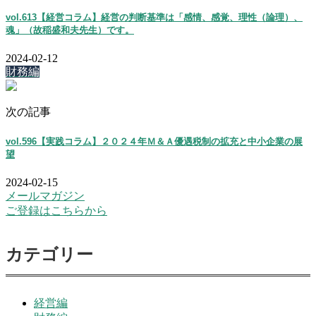
vol.613【経営コラム】経営の判断基準は「感情、感覚、理性（論理）、
魂」（故稲盛和夫先生）です。
2024-02-12
財務編
次の記事
vol.596【実践コラム】２０２４年Ｍ＆Ａ優遇税制の拡充と中小企業の展
望
2024-02-15
メールマガジン
ご登録はこちらから
カテゴリー
経営編