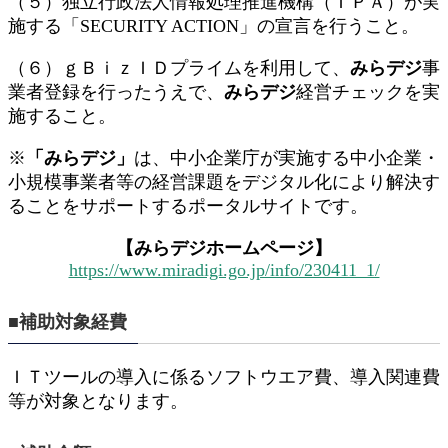
（５）独立行政法人情報処理推進機構（ＩＰＡ）が実
施する「SECURITY ACTION」の宣言を行うこと。
（６）ｇＢｉｚＩＤプライムを利用して、
みらデジ
事
業者登録を行ったうえで、
みらデジ
経営チェックを実
施すること。
※
「みらデジ」
は、中小企業庁が実施する中小企業・
小規模事業者等の経営課題をデジタル化により解決す
ることをサポートするポータルサイトです。
【みらデジホームページ】
https://www.miradigi.go.jp/info/230411_1/
■補助対象経費
ＩＴツールの導入に係るソフトウエア費、導入関連費
等が対象となります。