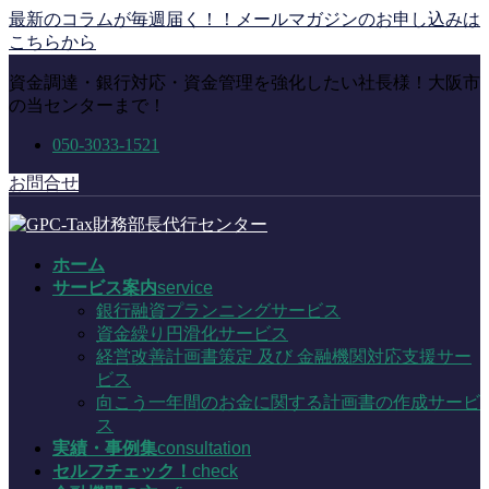
コ
ナ
最新のコラムが毎週届く！！メールマガジンのお申し込みは
ン
ビ
こちらから
テ
ゲ
資金調達・銀行対応・資金管理を強化したい社長様！大阪市
ン
ー
の当センターまで！
ツ
シ
に
ョ
050-3033-1521
移
ン
動
に
お問合せ
移
動
ホーム
サービス案内
service
銀行融資プランニングサービス
資金繰り円滑化サービス
経営改善計画書策定 及び 金融機関対応支援サー
ビス
向こう一年間のお金に関する計画書の作成サービ
ス
実績・事例集
consultation
セルフチェック！
check