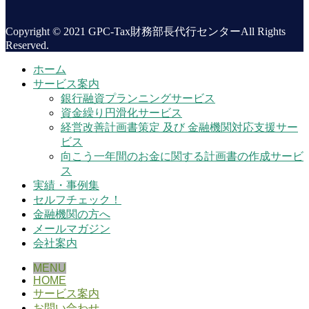
Copyright © 2021 GPC-Tax財務部長代行センターAll Rights
Reserved.
ホーム
サービス案内
銀行融資プランニングサービス
資金繰り円滑化サービス
経営改善計画書策定 及び 金融機関対応支援サー
ビス
向こう一年間のお金に関する計画書の作成サービ
ス
実績・事例集
セルフチェック！
金融機関の方へ
メールマガジン
会社案内
MENU
HOME
サービス案内
お問い合わせ