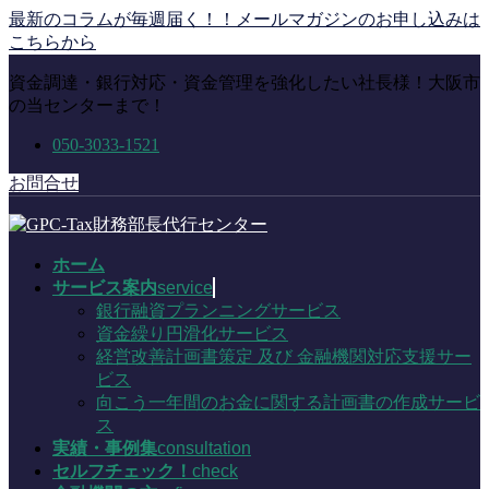
コ
ナ
最新のコラムが毎週届く！！メールマガジンのお申し込みは
ン
ビ
こちらから
テ
ゲ
資金調達・銀行対応・資金管理を強化したい社長様！大阪市
ン
ー
の当センターまで！
ツ
シ
に
ョ
050-3033-1521
移
ン
動
に
お問合せ
移
動
ホーム
サービス案内
service
銀行融資プランニングサービス
資金繰り円滑化サービス
経営改善計画書策定 及び 金融機関対応支援サー
ビス
向こう一年間のお金に関する計画書の作成サービ
ス
実績・事例集
consultation
セルフチェック！
check