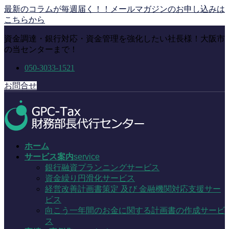
コ
ナ
最新のコラムが毎週届く！！メールマガジンのお申し込みは
ン
ビ
こちらから
テ
ゲ
資金調達・銀行対応・資金管理を強化したい社長様！大阪市
ン
ー
の当センターまで！
ツ
シ
に
ョ
050-3033-1521
移
ン
動
に
お問合せ
移
動
ホーム
サービス案内
service
銀行融資プランニングサービス
資金繰り円滑化サービス
経営改善計画書策定 及び 金融機関対応支援サー
ビス
向こう一年間のお金に関する計画書の作成サービ
ス